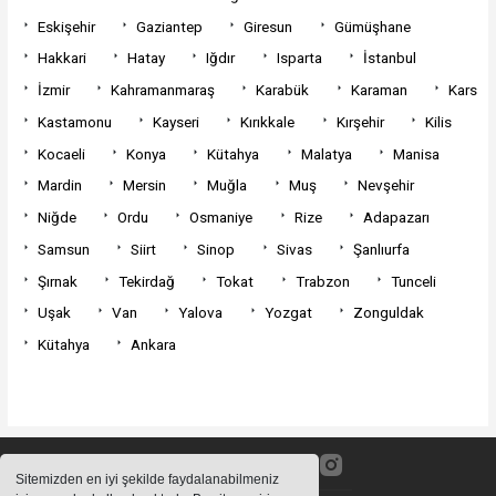
Eskişehir
Gaziantep
Giresun
Gümüşhane
Hakkari
Hatay
Iğdır
Isparta
İstanbul
İzmir
Kahramanmaraş
Karabük
Karaman
Kars
Kastamonu
Kayseri
Kırıkkale
Kırşehir
Kilis
Kocaeli
Konya
Kütahya
Malatya
Manisa
Mardin
Mersin
Muğla
Muş
Nevşehir
Niğde
Ordu
Osmaniye
Rize
Adapazarı
Samsun
Siirt
Sinop
Sivas
Şanlıurfa
Şırnak
Tekirdağ
Tokat
Trabzon
Tunceli
Uşak
Van
Yalova
Yozgat
Zonguldak
Kütahya
Ankara
Sitemizden en iyi şekilde faydalanabilmeniz