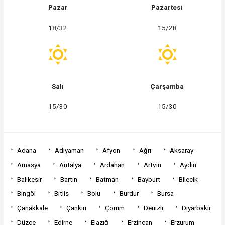
Pazar
Pazartesi
18/32
15/28
Salı
Çarşamba
15/30
15/30
Adana
Adıyaman
Afyon
Ağrı
Aksaray
Amasya
Antalya
Ardahan
Artvin
Aydın
Balıkesir
Bartın
Batman
Bayburt
Bilecik
Bingöl
Bitlis
Bolu
Burdur
Bursa
Çanakkale
Çankırı
Çorum
Denizli
Diyarbakır
Düzce
Edirne
Elazığ
Erzincan
Erzurum