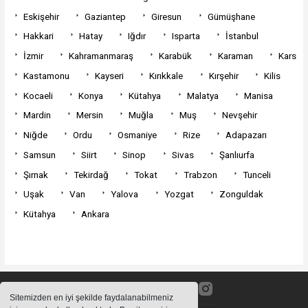
Eskişehir
Gaziantep
Giresun
Gümüşhane
Hakkari
Hatay
Iğdır
Isparta
İstanbul
İzmir
Kahramanmaraş
Karabük
Karaman
Kars
Kastamonu
Kayseri
Kırıkkale
Kırşehir
Kilis
Kocaeli
Konya
Kütahya
Malatya
Manisa
Mardin
Mersin
Muğla
Muş
Nevşehir
Niğde
Ordu
Osmaniye
Rize
Adapazarı
Samsun
Siirt
Sinop
Sivas
Şanlıurfa
Şırnak
Tekirdağ
Tokat
Trabzon
Tunceli
Uşak
Van
Yalova
Yozgat
Zonguldak
Kütahya
Ankara
Sitemizden en iyi şekilde faydalanabilmeniz