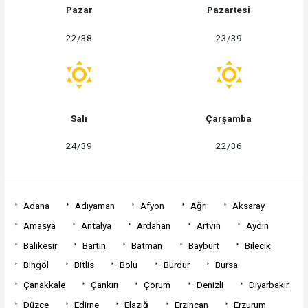
Pazar
Pazartesi
22/38
23/39
Salı
Çarşamba
24/39
22/36
Adana
Adıyaman
Afyon
Ağrı
Aksaray
Amasya
Antalya
Ardahan
Artvin
Aydın
Balıkesir
Bartın
Batman
Bayburt
Bilecik
Bingöl
Bitlis
Bolu
Burdur
Bursa
Çanakkale
Çankırı
Çorum
Denizli
Diyarbakır
Düzce
Edirne
Elazığ
Erzincan
Erzurum