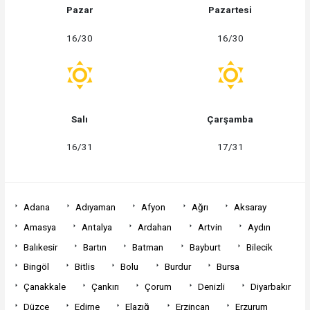
Pazar
Pazartesi
16/30
16/30
Salı
Çarşamba
16/31
17/31
Adana
Adıyaman
Afyon
Ağrı
Aksaray
Amasya
Antalya
Ardahan
Artvin
Aydın
Balıkesir
Bartın
Batman
Bayburt
Bilecik
Bingöl
Bitlis
Bolu
Burdur
Bursa
Çanakkale
Çankırı
Çorum
Denizli
Diyarbakır
Düzce
Edirne
Elazığ
Erzincan
Erzurum