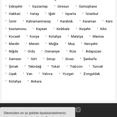
Eskişehir
Gaziantep
Giresun
Gümüşhane
Hakkari
Hatay
Iğdır
Isparta
İstanbul
İzmir
Kahramanmaraş
Karabük
Karaman
Kars
Kastamonu
Kayseri
Kırıkkale
Kırşehir
Kilis
Kocaeli
Konya
Kütahya
Malatya
Manisa
Mardin
Mersin
Muğla
Muş
Nevşehir
Niğde
Ordu
Osmaniye
Rize
Adapazarı
Samsun
Siirt
Sinop
Sivas
Şanlıurfa
Şırnak
Tekirdağ
Tokat
Trabzon
Tunceli
Uşak
Van
Yalova
Yozgat
Zonguldak
Kütahya
Ankara
Sitemizden en iyi şekilde faydalanabilmeniz