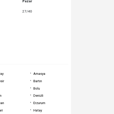
Pazar
27/40
ray
Amasya
sir
Bartın
Bolu
m
Denizli
can
Erzurum
ri
Hatay