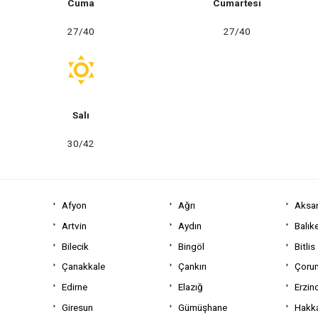
Cuma
Cumartesi
27/40
27/40
Salı
30/42
Afyon
Ağrı
Aksa
Artvin
Aydın
Balıke
Bilecik
Bingöl
Bitlis
Çanakkale
Çankırı
Çoru
Edirne
Elazığ
Erzin
Giresun
Gümüşhane
Hakka