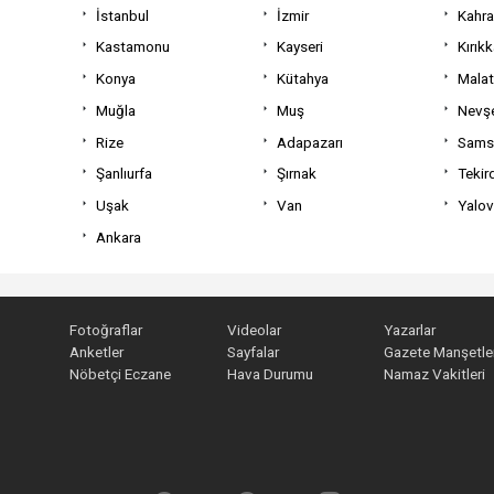
İstanbul
İzmir
Kahr
Kastamonu
Kayseri
Kırıkk
Konya
Kütahya
Mala
Muğla
Muş
Nevşe
Rize
Adapazarı
Sams
Şanlıurfa
Şırnak
Tekir
Uşak
Van
Yalo
Ankara
Fotoğraflar
Videolar
Yazarlar
Anketler
Sayfalar
Gazete Manşetler
Nöbetçi Eczane
Hava Durumu
Namaz Vakitleri