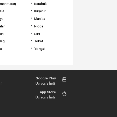
amanmaraş
Karabük
ale
Kırşehir
tya
Manisa
hir
Niğde
un
Siirt
dağ
Tokat
va
Yozgat
Google Play
i
Ücretsiz İndir
App Store
Ücretsiz İndir