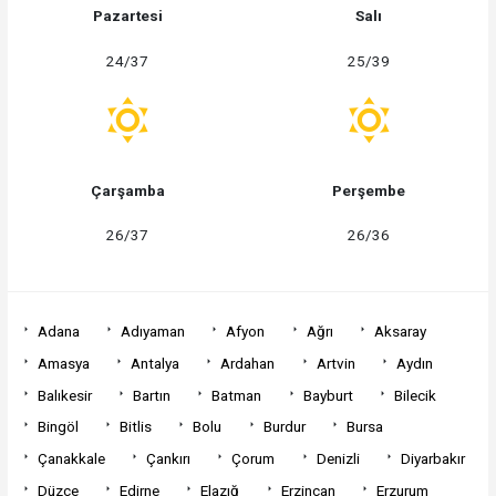
Pazartesi
Salı
24/37
25/39
Çarşamba
Perşembe
26/37
26/36
Adana
Adıyaman
Afyon
Ağrı
Aksaray
Amasya
Antalya
Ardahan
Artvin
Aydın
Balıkesir
Bartın
Batman
Bayburt
Bilecik
Bingöl
Bitlis
Bolu
Burdur
Bursa
Çanakkale
Çankırı
Çorum
Denizli
Diyarbakır
Düzce
Edirne
Elazığ
Erzincan
Erzurum