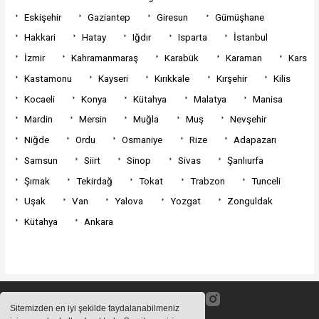
Eskişehir
Gaziantep
Giresun
Gümüşhane
Hakkari
Hatay
Iğdır
Isparta
İstanbul
İzmir
Kahramanmaraş
Karabük
Karaman
Kars
Kastamonu
Kayseri
Kırıkkale
Kırşehir
Kilis
Kocaeli
Konya
Kütahya
Malatya
Manisa
Mardin
Mersin
Muğla
Muş
Nevşehir
Niğde
Ordu
Osmaniye
Rize
Adapazarı
Samsun
Siirt
Sinop
Sivas
Şanlıurfa
Şırnak
Tekirdağ
Tokat
Trabzon
Tunceli
Uşak
Van
Yalova
Yozgat
Zonguldak
Kütahya
Ankara
Sitemizden en iyi şekilde faydalanabilmeniz