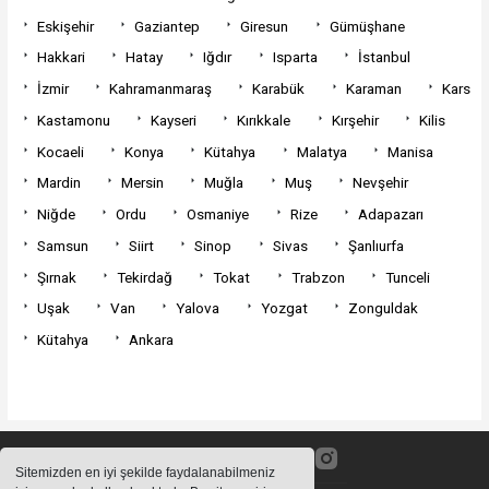
Eskişehir
Gaziantep
Giresun
Gümüşhane
Hakkari
Hatay
Iğdır
Isparta
İstanbul
İzmir
Kahramanmaraş
Karabük
Karaman
Kars
Kastamonu
Kayseri
Kırıkkale
Kırşehir
Kilis
Kocaeli
Konya
Kütahya
Malatya
Manisa
Mardin
Mersin
Muğla
Muş
Nevşehir
Niğde
Ordu
Osmaniye
Rize
Adapazarı
Samsun
Siirt
Sinop
Sivas
Şanlıurfa
Şırnak
Tekirdağ
Tokat
Trabzon
Tunceli
Uşak
Van
Yalova
Yozgat
Zonguldak
Kütahya
Ankara
Sitemizden en iyi şekilde faydalanabilmeniz