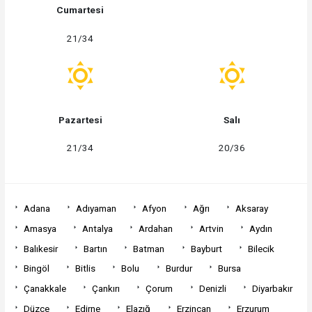
Cumartesi
21/34
Pazartesi
Salı
21/34
20/36
Adana
Adıyaman
Afyon
Ağrı
Aksaray
Amasya
Antalya
Ardahan
Artvin
Aydın
Balıkesir
Bartın
Batman
Bayburt
Bilecik
Bingöl
Bitlis
Bolu
Burdur
Bursa
Çanakkale
Çankırı
Çorum
Denizli
Diyarbakır
Düzce
Edirne
Elazığ
Erzincan
Erzurum