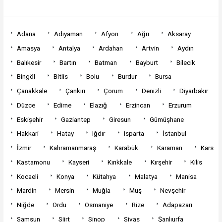
Adana
Adıyaman
Afyon
Ağrı
Aksaray
Amasya
Antalya
Ardahan
Artvin
Aydın
Balıkesir
Bartın
Batman
Bayburt
Bilecik
Bingöl
Bitlis
Bolu
Burdur
Bursa
Çanakkale
Çankırı
Çorum
Denizli
Diyarbakır
Düzce
Edirne
Elazığ
Erzincan
Erzurum
Eskişehir
Gaziantep
Giresun
Gümüşhane
Hakkari
Hatay
Iğdır
Isparta
İstanbul
İzmir
Kahramanmaraş
Karabük
Karaman
Kars
Kastamonu
Kayseri
Kırıkkale
Kırşehir
Kilis
Kocaeli
Konya
Kütahya
Malatya
Manisa
Mardin
Mersin
Muğla
Muş
Nevşehir
Niğde
Ordu
Osmaniye
Rize
Adapazarı
Samsun
Siirt
Sinop
Sivas
Şanlıurfa