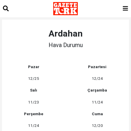
Ardahan
Hava Durumu
Pazar
Pazartesi
12/25
12/24
Salı
Çarşamba
11/23
11/24
Perşembe
Cuma
11/24
12/20