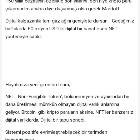
150 yıllık cezasının özellikle son yıllarını ben niye kripto para
çıkarmadım acaba diye düşünmüş olsa gerek Mardoff…
Dijital kalpazanlık tam gaz ağını genişlete dursun… Geçtiğimiz
haftalarda 60 milyon USD’lık dijital bir sanat eseri NFT
yöntemiyle satıldı..
Hayatımıza yeni giren bu terim;
NFT ; Non-Fungible Token”, bölünemeyen ve aynısından bir
daha üretilmesi mümkün olmayan dijital varlık anlamına
geliyor. Bitcoin gibi kripto paraların aksine, NFT'ler benzersiz
dijital varlıklardır. Dijital bir tapu senedi…
Sistemi pozitife evrimleştirebilecek bir terimden
bahsediyoruz.