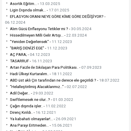
Asortik Eğitim... -
13.03.2025
Ligin Dışında olmak… -
17.01.2025
EFLASYON ORANI NEYE GÖRE KİME GÖRE DEĞİŞİYOR? -
06.12.2024
Alım Gücü Enflasyonu Tetikler mi ? -
30.05.2024
Hissedilmeyen Milli Gelir Artışı… -
22.03.2024
"Yeniden Değerlensek" -
11.12.2023
"BARIŞ DENİZİ EGE" -
11.12.2023
AÇ PARA; -
04.12.2023
TASARRUF -
16.11.2023
Artan Faizle ile Sıkılaşan Para Politikası.. -
07.09.2023
Hadi Ülkeyi Kurtaralım.. -
18.11.2022
ABD üst aklı Çin tarafından ne derece ele geçirildi ? -
18.07.2022
“Helalleştirilmiş Alacaklarımız…” -
02.07.2022
Adil Değer… -
29.03.2022
Swiftlemesek ne olur…? -
01.03.2022
Çağın dışında işler.. -
11.02.2022
Direnç Kırıldı.. -
16.12.2021
Ya kabahati olmayanlar!… -
26.09.2021
Ana Parayı Eritmeden… -
15.06.2021