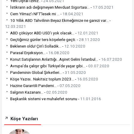
Yeni Dijital İziniz.. -
24.05.2021
İstikrarın adı değişmeyen Mevduat Sigortası… -
17.05.2021
Cem Yılmaz’ı NFT’lesek mi … -
18.04.2021
10 Yıllık ABD Tahvilinin Beyaz Ekmeğimize ne garezi var… -
12.03.2021
ABD çöküyor ABD USD’ı yok olacak... -
12.01.2021
Geçtiğimiz günler ters köşelerle geçti. -
28.11.2020
Beklenen oldu! Çin’i Solladık… -
12.10.2020
Parasal Enjeksiyon... -
16.08.2020
Konut Satışlarının Anlattığı…Aşiret Gelini İstanbul… -
16.07.2020
Avrupa’da çalışır gibi Türkiye’de yaşar gibi… -
03.07.2020
Pandeminin Global Şirketleri… -
31.05.2020
Köşe Yazısı.. Nakitsiz toplum 2023... -
16.05.2020
Hazine Garantili Pandemi… -
07.05.2020
Salgının Kazananı… -
02.05.2020
Başkanlık sistemi ve muhalefet sorunu -
11.01.2016
Köşe Yazıları