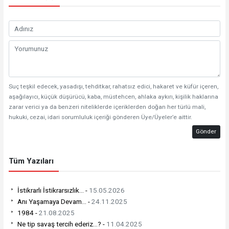
Suç teşkil edecek, yasadışı, tehditkar, rahatsız edici, hakaret ve küfür içeren,
aşağılayıcı, küçük düşürücü, kaba, müstehcen, ahlaka aykırı, kişilik haklarına
zarar verici ya da benzeri niteliklerde içeriklerden doğan her türlü mali,
hukuki, cezai, idari sorumluluk içeriği gönderen Üye/Üyeler’e aittir.
Gönder
Tüm Yazıları
İstikrarlı İstikrarsızlık… -
15.05.2026
Anı Yaşamaya Devam… -
24.11.2025
1984 -
21.08.2025
Ne tip savaş tercih ederiz…? -
11.04.2025