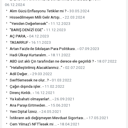
06.12.2024
Alım Gücü Enflasyonu Tetikler mi ? -
30.05.2024
Hissedilmeyen Milli Gelir Artışı… -
22.03.2024
"Yeniden Değerlensek" -
11.12.2023
"BARIŞ DENİZİ EGE" -
11.12.2023
AÇ PARA; -
04.12.2023
TASARRUF -
16.11.2023
Artan Faizle ile Sıkılaşan Para Politikası.. -
07.09.2023
Hadi Ülkeyi Kurtaralım.. -
18.11.2022
ABD üst aklı Çin tarafından ne derece ele geçirildi ? -
18.07.2022
“Helalleştirilmiş Alacaklarımız…” -
02.07.2022
Adil Değer… -
29.03.2022
Swiftlemesek ne olur…? -
01.03.2022
Çağın dışında işler.. -
11.02.2022
Direnç Kırıldı.. -
16.12.2021
Ya kabahati olmayanlar!… -
26.09.2021
Ana Parayı Eritmeden… -
15.06.2021
Yeni Dijital İziniz.. -
24.05.2021
İstikrarın adı değişmeyen Mevduat Sigortası… -
17.05.2021
Cem Yılmaz’ı NFT’lesek mi … -
18.04.2021