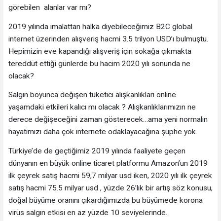
görebilen alanlar var mı?
2019 yılında imalattan halka diyebileceğimiz B2C global
internet üzerinden alışveriş hacmi 3.5 trilyon USD’ı bulmuştu.
Hepimizin eve kapandığı alışveriş için sokağa çıkmakta
tereddüt ettiği günlerde bu hacim 2020 yılı sonunda ne
olacak?
Salgın boyunca değişen tüketici alışkanlıkları online
yaşamdaki etkileri kalıcı mı olacak ? Alışkanlıklarımızın ne
derece değişeceğini zaman gösterecek…ama yeni normalin
hayatımızı daha çok internete odaklayacağına şüphe yok.
Türkiye’de de geçtiğimiz 2019 yılında faaliyete geçen
dünyanın en büyük online ticaret platformu Amazon’un 2019
ilk çeyrek satış hacmi 59,7 milyar usd iken, 2020 yılı ilk çeyrek
satış hacmi 75.5 milyar usd , yüzde 26’lık bir artış söz konusu,
doğal büyüme oranını çıkardığımızda bu büyümede korona
virüs salgın etkisi en az yüzde 10 seviyelerinde.