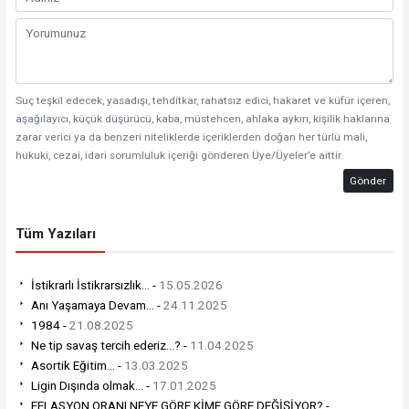
Suç teşkil edecek, yasadışı, tehditkar, rahatsız edici, hakaret ve küfür içeren,
aşağılayıcı, küçük düşürücü, kaba, müstehcen, ahlaka aykırı, kişilik haklarına
zarar verici ya da benzeri niteliklerde içeriklerden doğan her türlü mali,
hukuki, cezai, idari sorumluluk içeriği gönderen Üye/Üyeler’e aittir.
Gönder
Tüm Yazıları
İstikrarlı İstikrarsızlık… -
15.05.2026
Anı Yaşamaya Devam… -
24.11.2025
1984 -
21.08.2025
Ne tip savaş tercih ederiz…? -
11.04.2025
Asortik Eğitim... -
13.03.2025
Ligin Dışında olmak… -
17.01.2025
EFLASYON ORANI NEYE GÖRE KİME GÖRE DEĞİŞİYOR? -