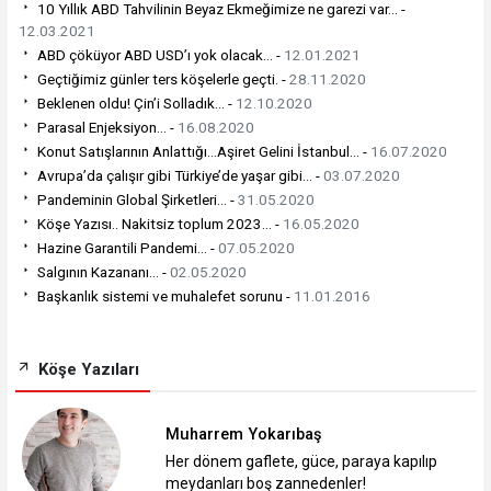
10 Yıllık ABD Tahvilinin Beyaz Ekmeğimize ne garezi var… -
12.03.2021
ABD çöküyor ABD USD’ı yok olacak... -
12.01.2021
Geçtiğimiz günler ters köşelerle geçti. -
28.11.2020
Beklenen oldu! Çin’i Solladık… -
12.10.2020
Parasal Enjeksiyon... -
16.08.2020
Konut Satışlarının Anlattığı…Aşiret Gelini İstanbul… -
16.07.2020
Avrupa’da çalışır gibi Türkiye’de yaşar gibi… -
03.07.2020
Pandeminin Global Şirketleri… -
31.05.2020
Köşe Yazısı.. Nakitsiz toplum 2023... -
16.05.2020
Hazine Garantili Pandemi… -
07.05.2020
Salgının Kazananı… -
02.05.2020
Başkanlık sistemi ve muhalefet sorunu -
11.01.2016
Köşe Yazıları
Muharrem Yokarıbaş
Her dönem gaflete, güce, paraya kapılıp
meydanları boş zannedenler!