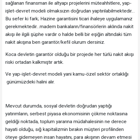
sağlanan finansman ile altyapı projelerini müteahhitlere, yap-
işlet-devret modeli olmaksızın doğrudan yaptırılabilmektedir…
Bu sefer ki fark; Hazine garantisini ticari ihaleye uygulamanız
gerekmektedir…madem bankaların/finansörlerin aklında nakit
akışı ile ilgili şüphe vardır o halde belli bir eşiğin altındaki tüm
nakit akışına ben garantör/kefil olurum dersiniz.
Koca devletin garantör olduğu bir projede her türlü nakit akışı
riski ortadan kalkmıştır artık.
Ve yap-işlet-devret modeli yani kamu-özel sektör ortaklığı
günümüzdeki halini alır.
Mevcut durumda, sosyal devletin doğrudan yaptığı
yatırımların, serbest piyasa ekonomisinin çökme noktasına
geldiği noktada, toplum yararına müdahalesinin ne derece
hayati olduğu, sığ kapitalizmin bırakın müşteri profilinden
öteye gidemeyen insan hayatını, para akışının devam etmesi