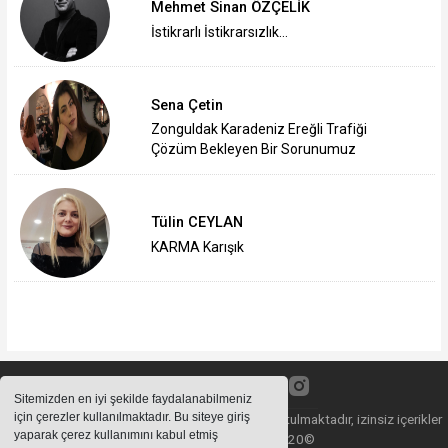
Mehmet Sinan ÖZÇELİK
İstikrarlı İstikrarsızlık…
Sena Çetin
Zonguldak Karadeniz Ereğli Trafiği
Çözüm Bekleyen Bir Sorunumuz
Tülin CEYLAN
KARMA Karışık
Sitemizden en iyi şekilde faydalanabilmeniz
için çerezler kullanılmaktadır. Bu siteye giriş
Sitemizde bulunan içeriklerin tüm hakları saklı tutulmaktadır, izinsiz içerikler
yaparak çerez kullanımını kabul etmiş
kullanılamaz. Copyright 2020©