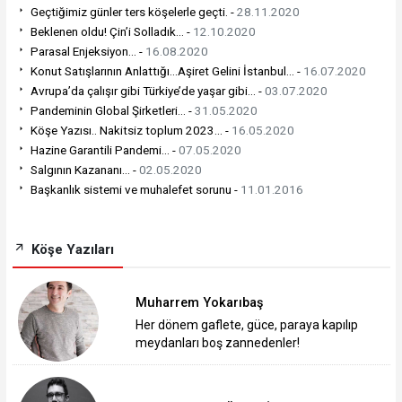
Geçtiğimiz günler ters köşelerle geçti. -
28.11.2020
Beklenen oldu! Çin’i Solladık… -
12.10.2020
Parasal Enjeksiyon... -
16.08.2020
Konut Satışlarının Anlattığı…Aşiret Gelini İstanbul… -
16.07.2020
Avrupa’da çalışır gibi Türkiye’de yaşar gibi… -
03.07.2020
Pandeminin Global Şirketleri… -
31.05.2020
Köşe Yazısı.. Nakitsiz toplum 2023... -
16.05.2020
Hazine Garantili Pandemi… -
07.05.2020
Salgının Kazananı… -
02.05.2020
Başkanlık sistemi ve muhalefet sorunu -
11.01.2016
Köşe Yazıları
Muharrem Yokarıbaş
Her dönem gaflete, güce, paraya kapılıp
meydanları boş zannedenler!