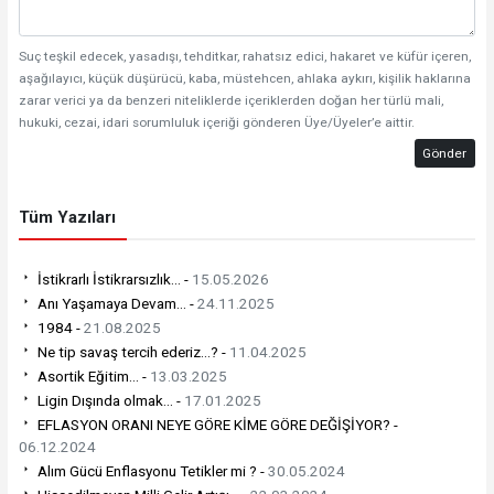
Suç teşkil edecek, yasadışı, tehditkar, rahatsız edici, hakaret ve küfür içeren,
aşağılayıcı, küçük düşürücü, kaba, müstehcen, ahlaka aykırı, kişilik haklarına
zarar verici ya da benzeri niteliklerde içeriklerden doğan her türlü mali,
hukuki, cezai, idari sorumluluk içeriği gönderen Üye/Üyeler’e aittir.
Gönder
Tüm Yazıları
İstikrarlı İstikrarsızlık… -
15.05.2026
Anı Yaşamaya Devam… -
24.11.2025
1984 -
21.08.2025
Ne tip savaş tercih ederiz…? -
11.04.2025
Asortik Eğitim... -
13.03.2025
Ligin Dışında olmak… -
17.01.2025
EFLASYON ORANI NEYE GÖRE KİME GÖRE DEĞİŞİYOR? -
06.12.2024
Alım Gücü Enflasyonu Tetikler mi ? -
30.05.2024