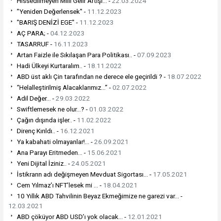
Hissedilmeyen Milli Gelir Artışı… -
22.03.2024
"Yeniden Değerlensek" -
11.12.2023
"BARIŞ DENİZİ EGE" -
11.12.2023
AÇ PARA; -
04.12.2023
TASARRUF -
16.11.2023
Artan Faizle ile Sıkılaşan Para Politikası.. -
07.09.2023
Hadi Ülkeyi Kurtaralım.. -
18.11.2022
ABD üst aklı Çin tarafından ne derece ele geçirildi ? -
18.07.2022
“Helalleştirilmiş Alacaklarımız…” -
02.07.2022
Adil Değer… -
29.03.2022
Swiftlemesek ne olur…? -
01.03.2022
Çağın dışında işler.. -
11.02.2022
Direnç Kırıldı.. -
16.12.2021
Ya kabahati olmayanlar!… -
26.09.2021
Ana Parayı Eritmeden… -
15.06.2021
Yeni Dijital İziniz.. -
24.05.2021
İstikrarın adı değişmeyen Mevduat Sigortası… -
17.05.2021
Cem Yılmaz’ı NFT’lesek mi … -
18.04.2021
10 Yıllık ABD Tahvilinin Beyaz Ekmeğimize ne garezi var… -
12.03.2021
ABD çöküyor ABD USD’ı yok olacak... -
12.01.2021