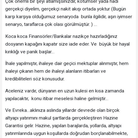
Çok önemli bir şeyi atlamışsınızdır, kötümser yada hadi
gerçekçi diyelim, gerçekçi nakit akışı ortada yoktur (Bugün
karşı karşıya olduğumuz senaryoda bunla ilgilidir, aşırı iyimser
senaryo, taraflarca çok olası görülmüştür. ) …
Koca koca Finansörler/Bankalar nazikçe hazırladığınız
dosyanın kapağını kapatır size iade eder. Ve büyük bir hayal
kırıklığı ve panik başlar…
İhale yapılmıştır, ihaleye dair geçici mektuplar alınmıştır, hem
ihaleyi çıkanın hem de ihaleyi alanların itibarları ve
kredibiliteleri söz konusudur.
Aceleniz vardır, dünyanın en uzun kulesi en kısa zamanda
yapılacaktır, konu itibar meselesi haline gelmiştir…
Ve Evreka…aklınıza aslında yıllardır devrede olan birçok
altyapı yatırımını makul şartlarda gerçekleştiren Hazine
Garantisi gelir. Hazine, yapılan barajlarda, yollarda, altyapı
yatırımlarında uygun koşullarda doğrudan borçlanabilmekte,