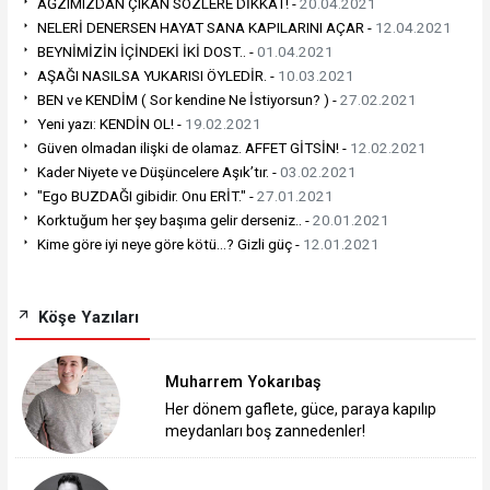
AĞZIMIZDAN ÇIKAN SÖZLERE DİKKAT! -
20.04.2021
NELERİ DENERSEN HAYAT SANA KAPILARINI AÇAR -
12.04.2021
BEYNİMİZİN İÇİNDEKİ İKİ DOST.. -
01.04.2021
AŞAĞI NASILSA YUKARISI ÖYLEDİR. -
10.03.2021
BEN ve KENDİM ( Sor kendine Ne İstiyorsun? ) -
27.02.2021
Yeni yazı: KENDİN OL! -
19.02.2021
Güven olmadan ilişki de olamaz. AFFET GİTSİN! -
12.02.2021
Kader Niyete ve Düşüncelere Aşık’tır. -
03.02.2021
"Ego BUZDAĞI gibidir. Onu ERİT." -
27.01.2021
Korktuğum her şey başıma gelir derseniz.. -
20.01.2021
Kime göre iyi neye göre kötü…? Gizli güç -
12.01.2021
Köşe Yazıları
Muharrem Yokarıbaş
Her dönem gaflete, güce, paraya kapılıp
meydanları boş zannedenler!