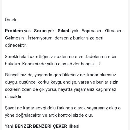
Örnek:
Problem
yok…
Sorun
yok…
Sıkıntı
yok…
Yap
masın …
Ol
masın…
Gel
mesin….
İste
miyorum. derseniz bunlar size geri
dönecektir.
Sürekli telaffuz ettiğimiz sözlerimize ve ifadelerimize bir
bakalım. Kendimizde yüklü olan sözler hangisi….?
Bilinçaltınız da, yaşamda gördükleriniz ne kadar olumsuz
duygu, düşünce, korku, kaygı, endişe, varsa ve bunlar sizin
sözlerinizden de çıkıyorsa, hayatta yaşamanız kaçınılmaz
olacaktır.
Şayet ne kadar sevgi dolu farkında olarak yaşarsanız akış o
yöne doğrulacaktır ve artık kontrol sizde olur.
Yani;
BENZER BENZERİ ÇEKER
ilkesi