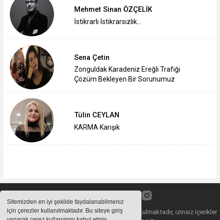
Mehmet Sinan ÖZÇELİK
İstikrarlı İstikrarsızlık…
Sena Çetin
Zonguldak Karadeniz Ereğli Trafiği
Çözüm Bekleyen Bir Sorunumuz
Tülin CEYLAN
KARMA Karışık
Sitemizden en iyi şekilde faydalanabilmeniz
için çerezler kullanılmaktadır. Bu siteye giriş
Sitemizde bulunan içeriklerin tüm hakları saklı tutulmaktadır, izinsiz içerikler
yaparak çerez kullanımını kabul etmiş