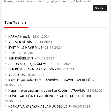
hukuki, cezai, idari sorumluluk içeriği gönderen Üye/Üyeler’e aittir.
Gönder
Tüm Yazıları
KARMA Karışık -
12.01.2024
YOL VER GİTSİN -
23.11.2023
EVET Mİ…? HAYIR MI…? -
23.11.2021
ÖFKE -
12.10.2021
SEN DEĞERLİSİN.. -
14.09.2021
SORUN MU….? ÇÖZÜM MÜ….? -
18.08.2021
SEN KUSURLARINLA GÜZELSİN -
05.08.2021
YOLCULUK -
10.07.2021
Kaygı kuyusundan kurtul...ANKSİYETE: KAYGI BOZUKLUĞU -
18.06.2021
Kapanmayan yaralarımın adını Ben Koydum ..TRAVMA -
31.05.2021
ELİNLE YAPTIĞIN HAYRI DİLİNLE ZİYAN ETME "DEDİKODU" -
19.05.2021
KORKUYLA YAŞAYAN ASLA HÜR DEĞİLDİR -
06.05.2021